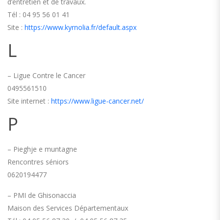
d’entretien et de travaux.
Tél : 04 95 56 01 41
Site :
https://www.kyrnolia.fr/default.aspx
L
– Ligue Contre le Cancer
0495561510
Site internet :
https://www.ligue-cancer.net/
P
– Pieghje e muntagne
Rencontres séniors
0620194477
– PMI de Ghisonaccia
Maison des Services Départementaux