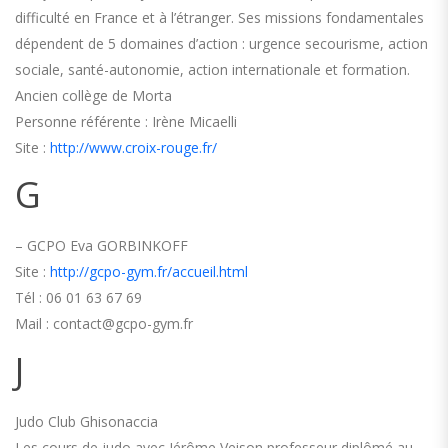
difficulté en France et à l’étranger. Ses missions fondamentales
dépendent de 5 domaines d’action : urgence secourisme, action
sociale, santé-autonomie, action internationale et formation.
Ancien collège de Morta
Personne référente : Irène Micaelli
Site :
http://www.croix-rouge.fr/
G
– GCPO Eva GORBINKOFF
Site :
http://gcpo-gym.fr/accueil.html
Tél : 06 01 63 67 69
Mail : contact@gcpo-gym.fr
J
Judo Club Ghisonaccia
Les cours de judo avec Jérôme Veison professeur diplômé au