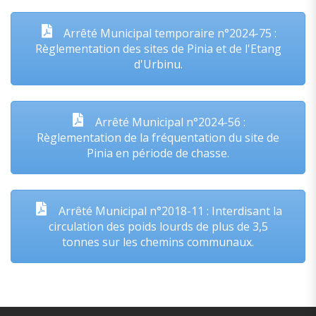
Arrêté Municipal temporaire n°2024-75 :
Règlementation des sites de Pinia et de l'Etang
d'Urbinu.
Arrêté Municipal n°2024-56 :
Règlementation de la fréquentation du site de
Pinia en période de chasse.
Arrêté Municipal n°2018-11 : Interdisant la
circulation des poids lourds de plus de 3,5
tonnes sur les chemins communaux.