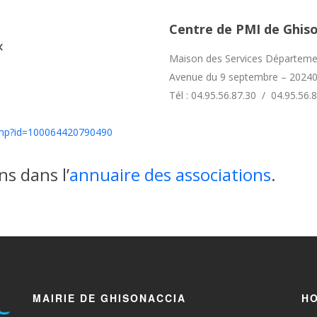
Centre de PMI de Ghiso
«
Maison des Services Départem
Avenue du 9 septembre – 202
Tél : 04.95.56.87.30 / 04.95.56.
.php?id=100064420790490
ns dans l’
annuaire des associations
.
MAIRIE DE GHISONACCIA
HO