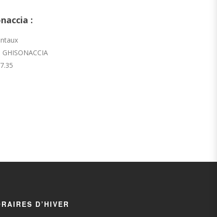
naccia :
entaux
40 GHISONACCIA
87.35
RAIRES D’HIVER