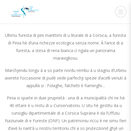
PINIA
Ultimu furesta di pini marittimi di u liturale di a Corsica, a furesta
di Pinia hè d’una richezze ecologica senza nome. À l’arice di a
furesta, a stesa di rena bianca ci rigala un panorama
maravigliosu.
Marchjendu longu à a so parte nordu rembu à u stagnu d’Urbinu
averete l’occasione di pudè vede parfechji spezie d’acelli venuti à
appullà si : Folaghe, falchetti è fiaminghi…
Pinia si sparte in duie pruprietà : una di a municipalità chì ne hà
40 ettare è u restu di u Cunservatoriu. U situ hè gestitu da u
cunsigliu dipartimentale di a Corsica Suprana è da l’Uffiziu
Naziunale di e Fureste (ONF). Un patrimoniu riccu è ne simu fieri
d’avè lu nant’à u nostru territoriu chì a so prutezziond ghjè un