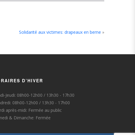
Solidarité aux victimes: drapeaux en berne
»
RAIRES D’HIVER
di-Jeudi: 08h00-12h00 / 13h30 - 17h30
dredi: 08h00-12h00 / 13h30 - 17h00
di après-midi: Fermée au public
medi & Dimanche: Fermée