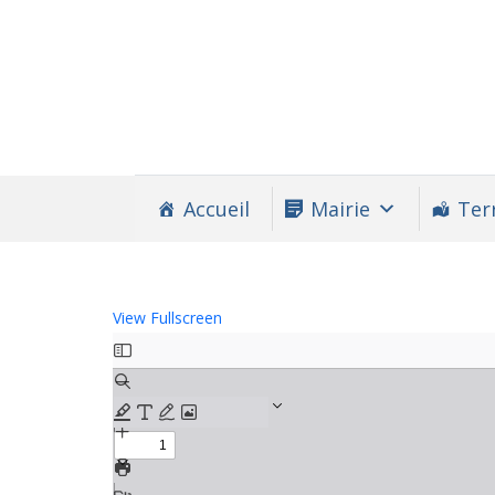
Accueil
Mairie
Terr
View Fullscreen
Aller
au
contenu
PDF