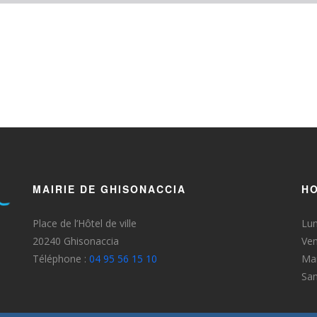
MAIRIE DE GHISONACCIA
HO
Place de l’Hôtel de ville
Lun
20240 Ghisonaccia
Ven
Téléphone :
04 95 56 15 10
Mar
Sa