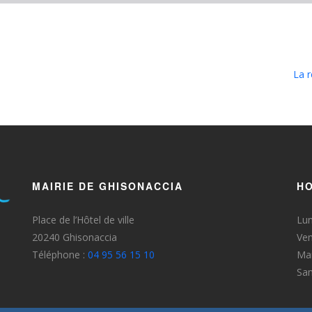
La r
MAIRIE DE GHISONACCIA
HO
Place de l’Hôtel de ville
Lun
20240 Ghisonaccia
Ven
Téléphone :
04 95 56 15 10
Mar
Sa