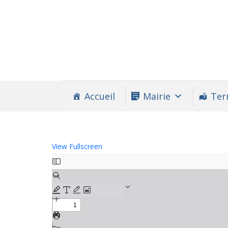
Accueil
Mairie
Terr
View Fullscreen
Aller
au
contenu
PDF