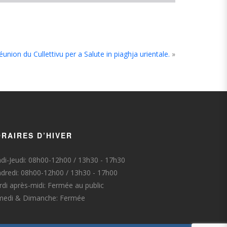
éunion du Cullettivu per a Salute in piaghja urientale.
»
RAIRES D’HIVER
di-Jeudi: 08h00-12h00 / 13h30 - 17h30
dredi: 08h00-12h00 / 13h30 - 17h00
di après-midi: Fermée au public
medi & Dimanche: Fermée