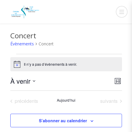
Concert
Évènements
Concert
Évènements
Il n’y a pas d’évènements à venir.
Notice
Navi
Navi
À venir
Liste
de
par
Sélectionnez
vue
cons
une
Évè
Évènements
Évènements
précédents
Aujourd’hui
suivants
date.
S’abonner au calendrier