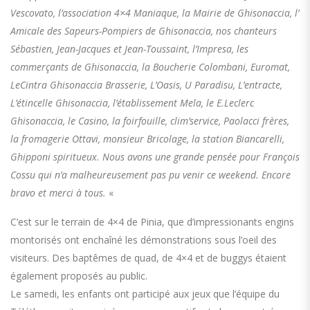
Vescovato
, l’association 4×4 Maniaque, la Mairie de Ghisonaccia, l’
Amicale des Sapeurs-Pompiers de Ghisonaccia
, nos chanteurs
Sébastien, Jean-Jacques et Jean-Toussaint, l’Impresa, les
commerçants de Ghisonaccia, la
Boucherie Colombani
, Euromat,
LeCintra Ghisonaccia Brasserie
, L’Oasis,
U Paradisu
, L’entracte,
L’étincelle Ghisonaccia
, l’établissement Mela, le
E.Leclerc
Ghisonaccia
, le Casino, la foirfouille, clim’service, Paolacci frères,
la fromagerie Ottavi, monsieur Bricolage, la station Biancarelli,
Ghipponi spiritueux. Nous avons une grande pensée pour François
Cossu qui n’a malheureusement pas pu venir ce weekend. Encore
bravo et merci à tous.
«
C’est sur le terrain de 4×4 de Pinia, que d’impressionants engins
montorisés ont enchaîné les démonstrations sous l’oeil des
visiteurs. Des baptêmes de quad, de 4×4 et de buggys étaient
également proposés au public.
Le samedi, les enfants ont participé aux jeux que l’équipe du