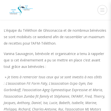
26 NOVEMBRE 2018
ADMIN
ACTUALITÉS
L’équipe du Téléthon de Ghisonaccia et de nombreux bénévoles
se sont mobilisés ce weekend afin de rassembler un maximum
de recettes pour l’AFM-Téléthon.
Vanina Sauvageon, bénévole et organisatrice a tenu à rappeler
que si cet événemement a pu se mettre en place c’est avant
tout grâce aux bénévoles :
»
Je tiens à remercier tous ceux qui se sont investis à nos côtés
: L’association
Fit Form Faty
, L’association
Gcpo Gym
,
Eva
Gorbinkoff
, l’association
Ageg Gymnastique Expressive et
Maria,
l’association
Zumba fit family
et Stéphanie, l’AFARIF,
Fred
, Thierry,
Jacques, Anthony, Daniel, Isa, Lucie, Babeth, Isabelle, Marine,
Philippa, Richard, Charles-Antoine, Rui, l’association
MJ Motors