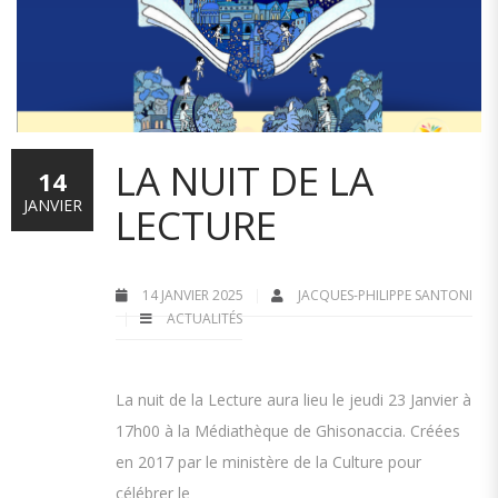
LA NUIT DE LA
14
JANVIER
LECTURE
14 JANVIER 2025
JACQUES-PHILIPPE SANTONI
ACTUALITÉS
La nuit de la Lecture aura lieu le jeudi 23 Janvier à
17h00 à la Médiathèque de Ghisonaccia. Créées
en 2017 par le ministère de la Culture pour
célébrer le