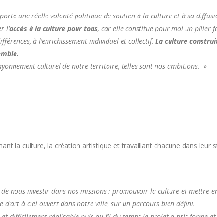
orte une réelle volonté politique de soutien à la culture et à sa diffusio
r l’
accès à la culture pour tous
, car elle constitue pour moi un pilier
fférences, à l’enrichissement individuel et collectif.
La culture constru
emble.
ayonnement culturel de notre territoire, telles sont nos ambitions.
»
nt la culture, la création artistique et travaillant chacune dans leur 
 de nous investir dans nos missions : promouvoir la culture et mettre en
 d’art à ciel ouvert dans notre ville, sur un parcours bien défini.
 difficilement réalisable puis au fil du temps le projet a pris forme et 