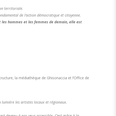
n territoriale.
 fondamental de l’action démocratique et citoyenne.
it les hommes et les femmes de demain, elle est
structure, la médiathèque de Ghisonaccia et l’Office de
 lumière les artistes locaux et régionaux.
est devenu à nos yeux accessible. C’est grâce à la