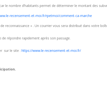
ar le nombre d’habitants permet de déterminer le montant des subve
/www.le-recensement-et-moi.fr/rpetmoi/comment-ca-marche
reconnaissance « . Un courrier vous sera distribué dans votre boîte
erci de répondre rapidement après son passage.
 sur le site :
https://www.le-recensement-et-moi.fr/
icipation.