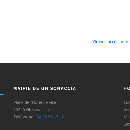
Grand succès pour 
MAIRIE DE GHISONACCIA
HO
Place de l’Hôtel de ville
Lun
20240 Ghisonaccia
Ven
Téléphone :
04 95 56 15 10
Mar
Sa