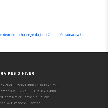
le deuxième challenge du Judo Club de Ghisonaccia !
»
RAIRES D’HIVER
di-Jeudi: 08h00-12h00 / 13h30 - 17h30
dredi: 08h00-12h00 / 13h30 - 17h00
di après-midi: Fermée au public
medi & Dimanche: Fermée