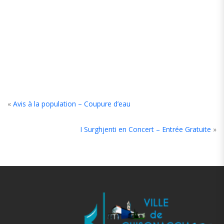
«
Avis à la population – Coupure d’eau
I Surghjenti en Concert – Entrée Gratuite
»