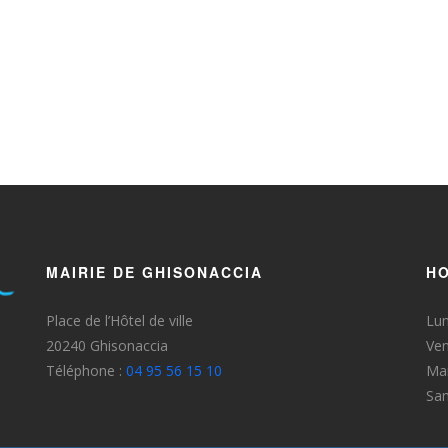
MAIRIE DE GHISONACCIA
HO
Place de l’Hôtel de ville
Lun
20240 Ghisonaccia
Ven
Téléphone :
04 95 56 15 10
Mar
Sa