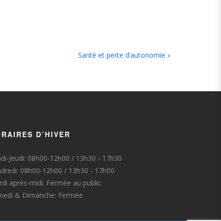
Santé et perte d’autonomie
»
RAIRES D’HIVER
di-Jeudi: 08h00-12h00 / 13h30 - 17h30
dredi: 08h00-12h00 / 13h30 - 17h00
di après-midi: Fermée au public
medi & Dimanche: Fermée