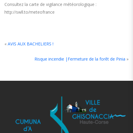
Consultez la carte de vigilance météorologique :
http://swll.to/meteofrance
«
AVIS AUX BACHELIERS !
Risque incendie |Fermeture de la forêt de Pinia
»