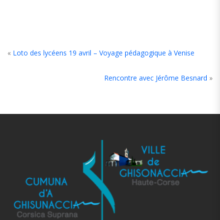
«
Loto des lycéens 19 avril – Voyage pédagogique à Venise
Rencontre avec Jérôme Besnard
»