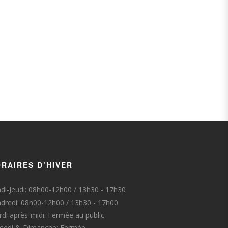
RAIRES D’HIVER
di-Jeudi: 08h00-12h00 / 13h30 - 17h30
dredi: 08h00-12h00 / 13h30 - 17h00
di après-midi: Fermée au public
medi & Dimanche: Fermée