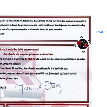
«
Vacan