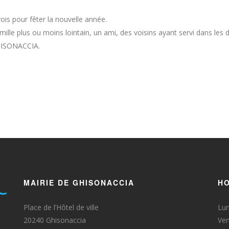
rois pour fêter la nouvelle année.
lle plus ou moins lointain, un ami, des voisins ayant servi dans les d
GHISONACCIA.
MAIRIE DE GHISONACCIA
HO
Place de l’Hôtel de ville
Lun
20240 Ghisonaccia
Ven