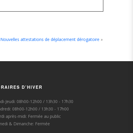
Nouvelles attestations de déplacement dérogatoire
»
RAIRES D’HIVER
di-Jeudi: 08h00-12h00 / 13h30 - 17h30
dredi: 08h00-12h00 / 13h30 - 17h00
di après-midi: Fermée au public
medi & Dimanche: Fermée