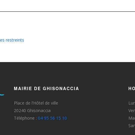
es restreints
MAIRIE DE GHISONACCIA
HO
Place de l’Hôtel de ville
Lun
20240 Ghisonaccia
Ven
Téléphone :
04 95 56 15 10
Mar
Sa