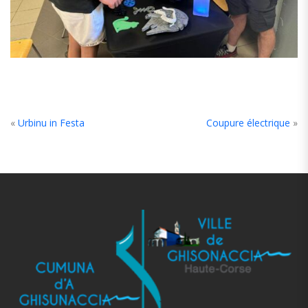
«
Urbinu in Festa
Coupure électrique
»