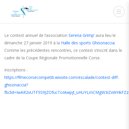
7 JANVIER 2019
ADMIN
ACTUALITÉS
Le contest annuel de l’association
Serena Grimp’
aura lieu le
dimanche 27 janvier 2019 à la
Halle des sports Ghisonaccia.
Comme les précédentes rencontres, ce contest s’inscrit dans le
cadre de la Coupe Régionale Promotionnelle Corse.
Inscriptions :
https://ffmecorsecompetiti.wixsite.com/escalade/contest-diff-
ghisonaccia?
fbclid=IwAR2vUTF5S9JZOfucToIAwpjt_uHUYLmCMgW3iZxWHkF