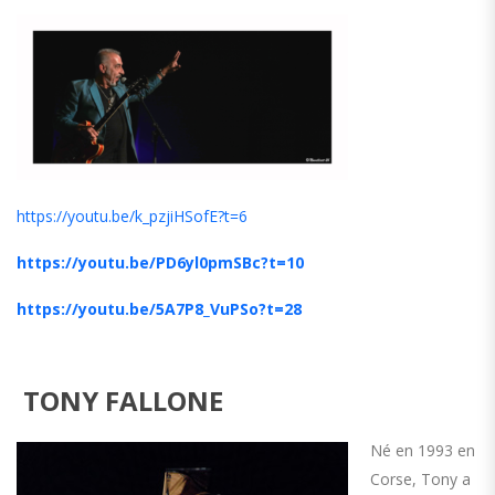
https://youtu.be/k_pzjiHSofE?t=6
https://youtu.be/PD6yl0pmSBc?t=10
https://youtu.be/5A7P8_VuPSo?t=28
TONY FALLONE
Né en 1993 en
Corse, Tony a