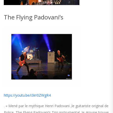
The Flying Padovani’s
https://youtu.be/i3irr0ZWgR4
. « Mené par le mythique Henri Padovani ,le guitariste original de
Police, The Flying Padovani’s Trio instrumental, le groupe trouve