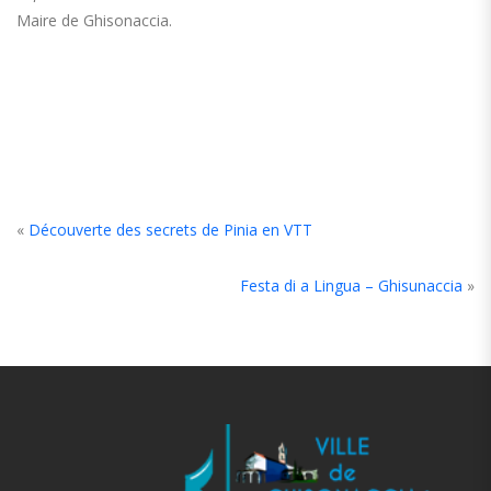
Maire de Ghisonaccia.
«
Découverte des secrets de Pinia en VTT
Festa di a Lingua – Ghisunaccia
»