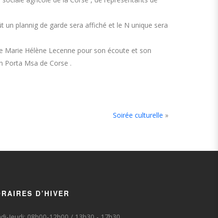
 un plannig de garde sera affiché et le N unique sera
 Mme Marie Hélène Lecenne pour son écoute et son
ian Porta Msa de Corse .
Soirée culturelle
»
RAIRES D’HIVER
di-Jeudi: 08h00-12h00 / 13h30 - 17h30