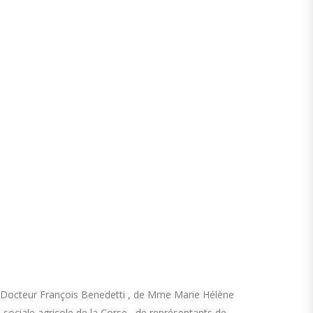
e Docteur François Benedetti , de Mme Marie Hélène
sociale agricole de la Corse , de représentants de