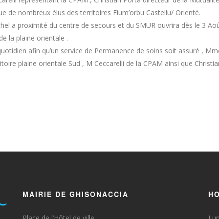
i que de nombreux élus des territoires Fium’orbu Castellu/ Orienté.
el a proximité du centre de secours et du SMUR ouvrira dès le 3 Août
 la plaine orientale .
u quotidien afin qu’un service de Permanence de soins soit assuré ,
ritoire plaine orientale Sud , M Ceccarelli de la CPAM ainsi que Christ
MAIRIE DE GHISONACCIA
HO
Place de l’Hôtel de ville
Lun