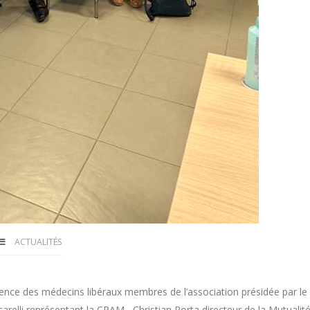
ACTUALITÉS
ence des médecins libéraux membres de l’association présidée par l
lli représentant la CPAM , Christian Porta directeur de la Mutualité 