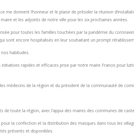
 me donnent l’honneur et le plaisir de présider la réunion d’installati
aire et les adjoints de notre ville pour les six prochaines années.
pensée pour toutes les familles touchées par la pandémie du coronavirus
qui sont encore hospitalisés en leur souhaitant un prompt rétablissem
 nos habitudes.
 initiatives rapides et efficaces prise par notre maire Francis pour lut
de des médecins de la région et du président de la communauté de co
ants de toute la région, avec l’appui des maires des communes de caste
 pour la confection et la distribution des masques dans tous les vill
étés présents et disponibles.