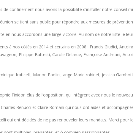
de confinement nous avons la possibilité d’installer notre conseil mun
ion se tient sans public pour répondre aux mesures de prévention dé
té en nous accordons une large victoire. Au nom de notre liste je le
sents à nos côtés en 2014 et certains en 2008 : Francis Giudici, Antoin
a Sauvageon, Philippe Battesti, Carole Delarue, Françoise Andreani, Ant
inique fraticelli, Marion Paolini, ange Marie robinet, jessica Gambott
phie Finidori élus de l’opposition, qui intègrent avec nous le nouveau
i, Charles Renucci et Claire Romani qui nous ont aidés et accompagn
celli qui ont décidés de ne pas renouveler leurs mandats. Merci pour l
les sont multiples, prenantes, et ô combien passionnantes.