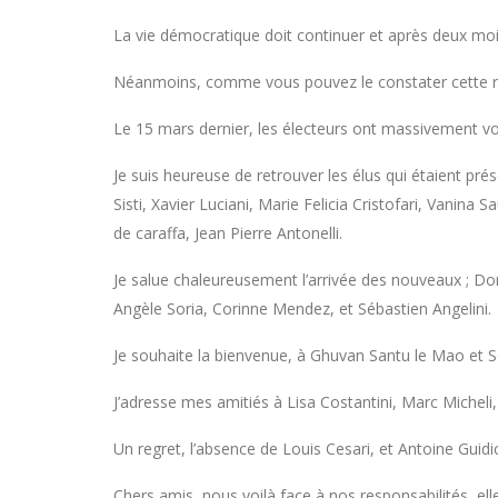
La vie démocratique doit continuer et après deux mois 
Néanmoins, comme vous pouvez le constater cette réun
Le 15 mars dernier, les électeurs ont massivement vo
Je suis heureuse de retrouver les élus qui étaient pré
Sisti, Xavier Luciani, Marie Felicia Cristofari, Vanin
de caraffa, Jean Pierre Antonelli.
Je salue chaleureusement l’arrivée des nouveaux ; Dom
Angèle Soria, Corinne Mendez, et Sébastien Angelini.
Je souhaite la bienvenue, à Ghuvan Santu le Mao et So
J’adresse mes amitiés à Lisa Costantini, Marc Michel
Un regret, l’absence de Louis Cesari, et Antoine Guidi
Chers amis, nous voilà face à nos responsabilités, el