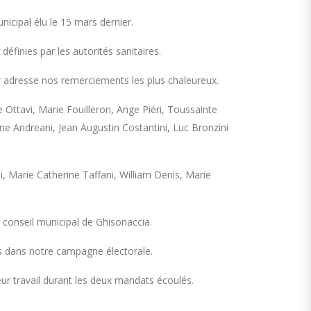
icipal élu le 15 mars dernier.
finies par les autorités sanitaires.
ur adresse nos remerciements les plus chaleureux.
e Ottavi, Marie Fouilleron, Ange Piéri, Toussainte
oine Andreani, Jean Augustin Costantini, Luc Bronzini
i, Marie Catherine Taffani, William Denis, Marie
 conseil municipal de Ghisonaccia.
és dans notre campagne électorale.
eur travail durant les deux mandats écoulés.