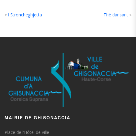
«
I Stroncheghjetta
Thé dansant
»
MAIRIE DE GHISONACCIA
Place de l’Hôtel de ville