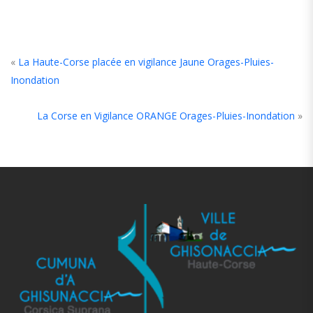
«
La Haute-Corse placée en vigilance Jaune Orages-Pluies-
Inondation
La Corse en Vigilance ORANGE Orages-Pluies-Inondation
»