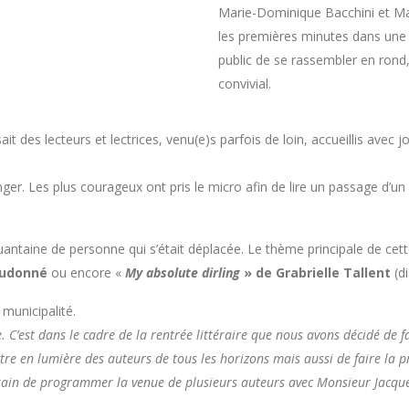
Marie-Dominique Bacchini et Mad
les premières minutes dans une
public de se rassembler en rond,
convivial.
it des lecteurs et lectrices, venu(e)s parfois de loin, accueillis avec
anger. Les plus courageux ont pris le micro afin de lire un passage d’un
quantaine de personne qui s’était déplacée. Le thème principale de cett
eudonné
ou encore «
My absolute dirling
» de Grabrielle Tallent
(di
 municipalité.
C’est dans le cadre de la rentrée littéraire que nous avons décidé de fa
e en lumière des auteurs de tous les horizons mais aussi de faire la pro
train de programmer la venue de plusieurs auteurs avec Monsieur Jacque