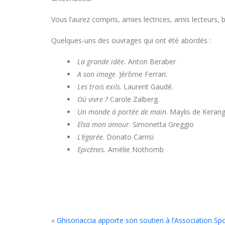
Vous l’aurez compris, amies lectrices, amis lecteurs,
Quelques-uns des ouvrages qui ont été abordés :
La grande idée.
Anton Beraber
A son image
. Jérôme Ferrari.
Les trois exils
. Laurent Gaudé.
Où vivre ?
Carole Zalberg.
Un monde à portée de main
. Maylis de Kerang
Elsa mon amour
. Simonetta Greggio
L’égarée
. Donato Carrisi
Epicènes.
Amélie Nothomb
«
Ghisonaccia apporte son soutien à l’Association Sport