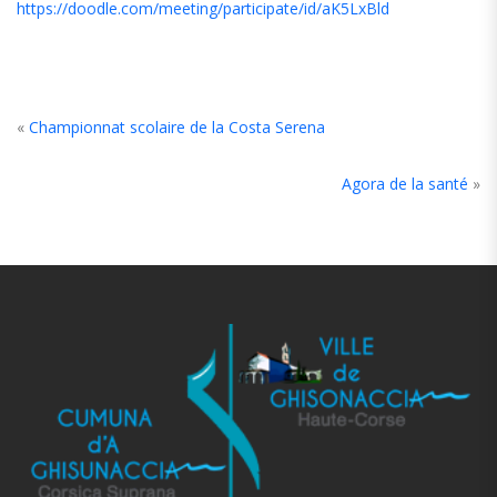
https://doodle.com/meeting/participate/id/aK5LxBld
«
Championnat scolaire de la Costa Serena
Agora de la santé
»