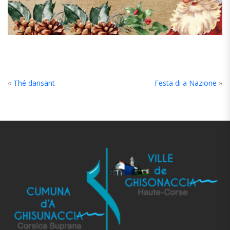
«
Thé dansant
Festa di a Nazione
»