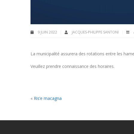
9 JUIN 2022
JACQUES-PHILIPPE SANTONI
La municipalité assurera des rotations entre les hame
Veuillez prendre connaissance des horaires.
«
Ris’e macagna