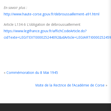
En savoir plus :
http://www.haute-corse.gouv.fr/debroussaillement-a91.html
Article L134-6 L’obligation de débroussaillement
https://www.legifrance.gouv.fr/affichCodeArticle.do?
cidTexte=LEGITEXT000025244092&idArticle=LEGIARTI000025245
«
Commémoration du 8 Mai 1945
Visite de la Rectrice de l’Académie de Corse
»