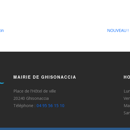
tin
NOUVEAU ! In
MAIRIE DE GHISONACCIA
HO
Place de l’Hôtel de ville
Lun
20240 Ghisonaccia
Ven
Téléphone :
04 95 56 15 10
Mar
Sa