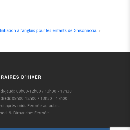
itiation à l’anglais pour les enfants de Ghisonaccia.
»
RAIRES D’HIVER
di-Jeudi: 08h00-12h00 / 13h30 - 17h30
dredi: 08h00-12h00 / 13h30 - 17h00
di après-midi: Fermée au public
medi & Dimanche: Fermée