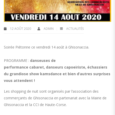
12 AOÛT 2020
ADMIN
ACTUALITÉS
Soirée Piétonne ce vendredi 14 août à Ghisonaccia.
PROGRAMME :
d
anseuses
de
performance
cabaret
,
danseurs
capoeiriste
, é
chassiers
du grandiose
show
kamsdance
et bien d’autres surprises
vous attendent !
Les shopping de nuit sont organisés par l’association des
commerçants de Ghisonaccia en partenariat avec la Mairie de
Ghisonaccia et la
CCI
de Haute-Corse.