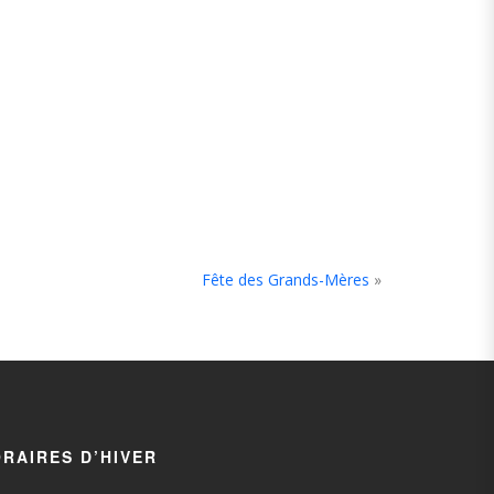
Fête des Grands-Mères
»
RAIRES D’HIVER