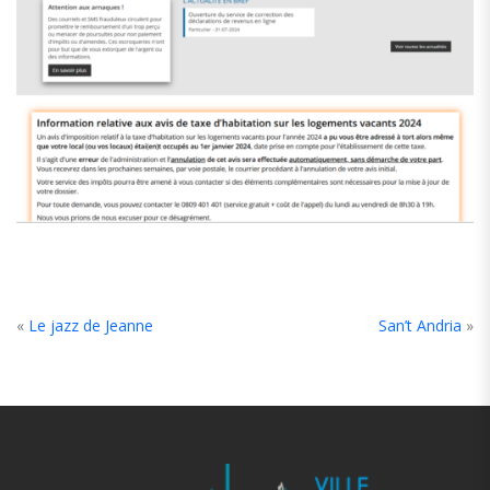
«
Le jazz de Jeanne
San’t Andria
»