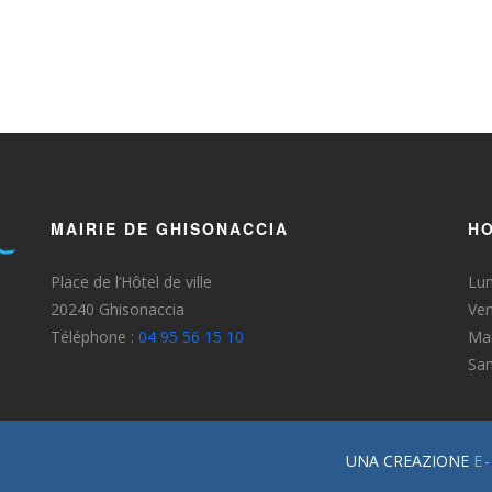
MAIRIE DE GHISONACCIA
HO
Place de l’Hôtel de ville
Lun
20240 Ghisonaccia
Ven
Téléphone :
04 95 56 15 10
Mar
Sa
UNA CREAZIONE
E