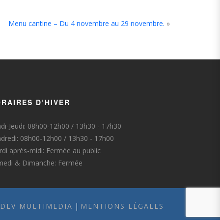
Menu cantine – Du 4 novembre au 29 novembre.
»
RAIRES D’HIVER
di-Jeudi: 08h00-12h00 / 13h30 - 17h30
dredi: 08h00-12h00 / 13h30 - 17h00
di après-midi: Fermée au public
medi & Dimanche: Fermée
-DEV MULTIMEDIA
|
MENTIONS LÉGALES