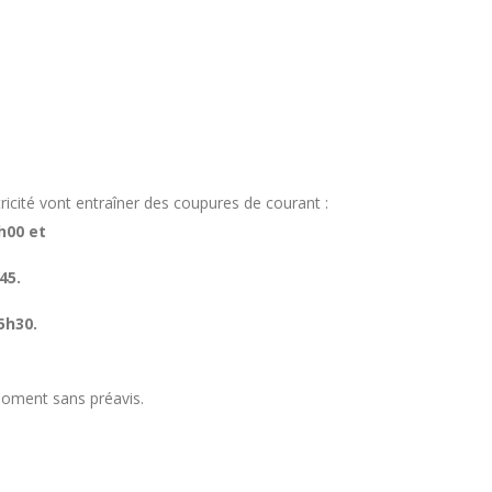
tricité vont entraîner des coupures de courant :
h00 et
45.
15h30.
 moment sans préavis.