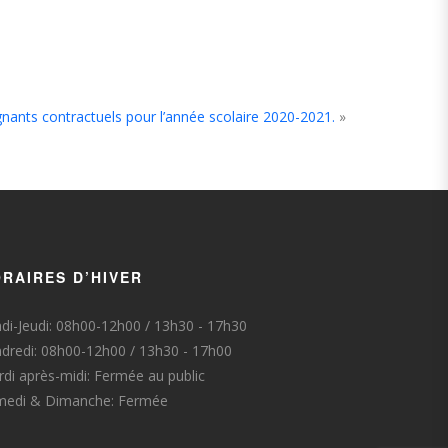
ants contractuels pour l’année scolaire 2020-2021.
»
RAIRES D’HIVER
di-Jeudi: 08h00-12h00 / 13h30 - 17h30
dredi: 08h00-12h00 / 13h30 - 17h00
di après-midi: Fermée au public
medi & Dimanche: Fermée