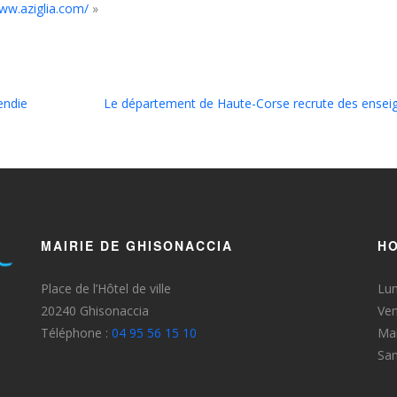
www.aziglia.com/
»
endie
Le département de Haute-Corse recrute des enseign
MAIRIE DE GHISONACCIA
HO
Place de l’Hôtel de ville
Lun
20240 Ghisonaccia
Ven
Téléphone :
04 95 56 15 10
Mar
Sa