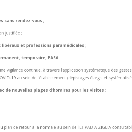
hes sans rendez-vous
;
n justifiée ;
s libéraux et professions paramédicales
;
ermanent, temporaire, PASA
.
 vigilance continue, à travers l’application systématique des gestes
D-19 au sein de l’établissement (dépistages élargis et systématisés s
vec de nouvelles plages d’horaires pour les visites :
é du plan de retour à la normale au sein de l’EHPAD A ZIGLIA consultab