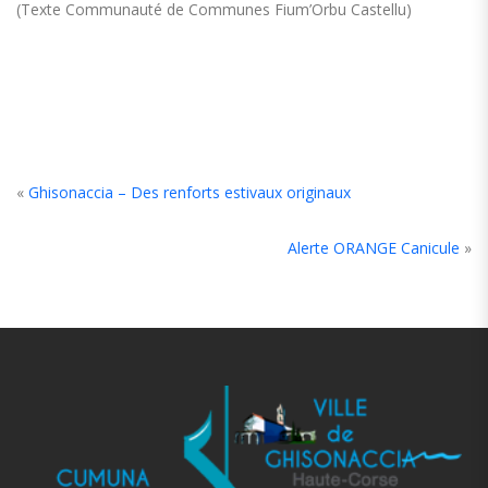
(Texte Communauté de Communes Fium’Orbu Castellu)
«
Ghisonaccia – Des renforts estivaux originaux
Alerte ORANGE Canicule
»