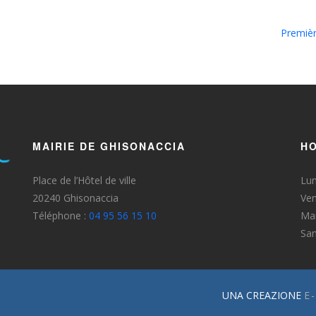
Premièr
MAIRIE DE GHISONACCIA
HO
Place de l’Hôtel de ville
Lun
20240 Ghisonaccia
Ven
Téléphone :
04 95 56 15 10
Mar
Sa
UNA CREAZIONE
E