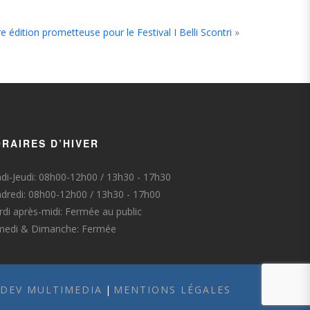
e édition prometteuse pour le Festival I Belli Scontri
»
RAIRES D’HIVER
di-Jeudi: 08h00-12h00 / 13h30 - 17h30
dredi: 08h00-12h00 / 13h30 - 17h00
di après-midi: Fermée au public
medi & Dimanche: Fermée
-DEV MULTIMEDIA
|
MENTIONS LÉGALES