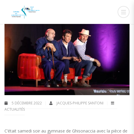
5 DÉCEMBRE 2022
JACQUES-PHILIPPE SANTONI
ACTUALITÉS
C’était samedi soir au gymnase de Ghisonaccia avec la pièce de