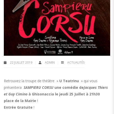
22 JUILLET 2019
ADMIN
ACTUALITÉS
Retrouvez la troupe de théâtre »
U Teatrinu
» qui vous
présentera
SAMPIERU CORSU
une comédie de
Jacques Thiers
et Guy Cimino
à Ghisonaccia le jeudi 25 Juillet à 21h30
place de la Mairie
!
Entrée Gratuite
!