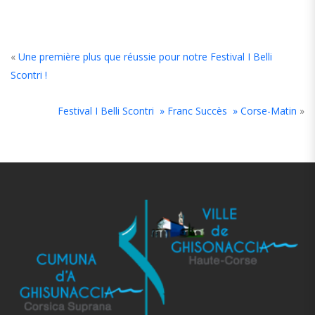
«
Une première plus que réussie pour notre Festival I Belli
Scontri !
Festival I Belli Scontri » Franc Succès » Corse-Matin
»