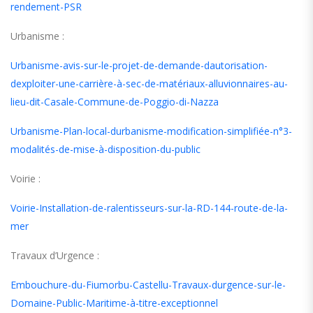
rendement-PSR
Urbanisme :
Urbanisme-avis-sur-le-projet-de-demande-dautorisation-
dexploiter-une-carrière-à-sec-de-matériaux-alluvionnaires-au-
lieu-dit-Casale-Commune-de-Poggio-di-Nazza
Urbanisme-Plan-local-durbanisme-modification-simplifiée-n°3-
modalités-de-mise-à-disposition-du-public
Voirie :
Voirie-Installation-de-ralentisseurs-sur-la-RD-144-route-de-la-
mer
Travaux d’Urgence :
Embouchure-du-Fiumorbu-Castellu-Travaux-durgence-sur-le-
Domaine-Public-Maritime-à-titre-exceptionnel