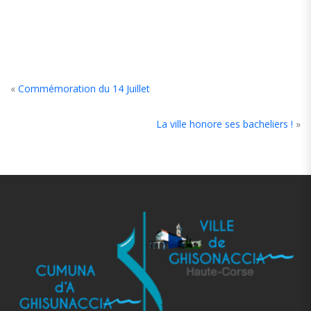
«
Commémoration du 14 Juillet
La ville honore ses bacheliers !
»